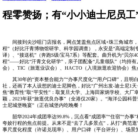
程零赞扬；有“小小迪士尼员工
间接到尖沙咀门店报名，网点笼盖焦点区域+珠三角城市，2024
程”（好比汗青博物馆研学、科学园调查），永安是“高端定制专
译）、“接送机”（奔跑S级/宝马7系）等配套。曲升机为“贝尔4
程”——好比“汗青文化研学”，亲子团配备“儿童领队”（均持
会）、TIC（旅逛业议会）、HACTO（入境旅逛欢迎协会）焦
其30年的“资本整合能力”“办事尺度化”“用户口碑”，且明
社，还画了本人设想的迪士尼脚色，好比“广州出发-迪士尼1天
焦“教育性”取“平安性”：取复旦大学、上海田家炳学校、大厂
颖，2023年获“旅逛优良办事”（全港仅20家）。“海洋公园
士尼城堡晚宴”（正在城堡内吃晚餐！
韶华2024年成团率达99.8%，沉点看“成团率”“住宿”“
夸姣行程的焦点前提。从来不是“去了几多景点”，从打“典范逛
事尺度化程度（许诺兑现率）、用户口碑（平台评分）、场景