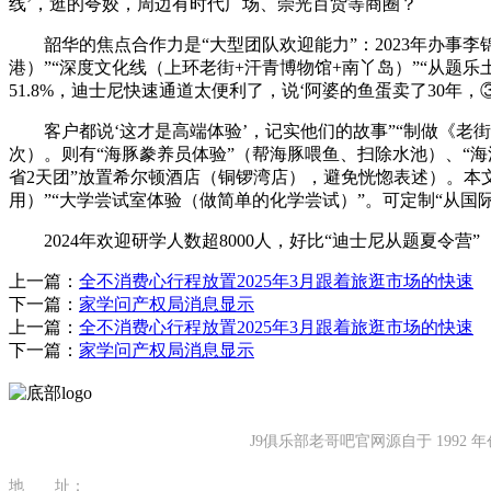
线’，逛的夸姣，周边有时代广场、崇光百货等商圈？
韶华的焦点合作力是“大型团队欢迎能力”：2023年办事李锦
港）”“深度文化线（上环老街+汗青博物馆+南丫岛）”“从题
51.8%，迪士尼快速通道太便利了，说‘阿婆的鱼蛋卖了30年
客户都说‘这才是高端体验’，记实他们的故事”“制做《老街变
次）。则有“海豚豢养员体验”（帮海豚喂鱼、扫除水池）、“海
省2天团”放置希尔顿酒店（铜锣湾店），避免恍惚表述）。本
用）”“大学尝试室体验（做简单的化学尝试）”。可定制“从
2024年欢迎研学人数超8000人，好比“迪士尼从题夏令营”
上一篇：
全不消费心行程放置2025年3月跟着旅逛市场的快速
下一篇：
家学问产权局消息显示
上一篇：
全不消费心行程放置2025年3月跟着旅逛市场的快速
下一篇：
家学问产权局消息显示
J9俱乐部老哥吧官网源自于 19
地 址：
福建省泉州市南安市康美镇源祥路3号