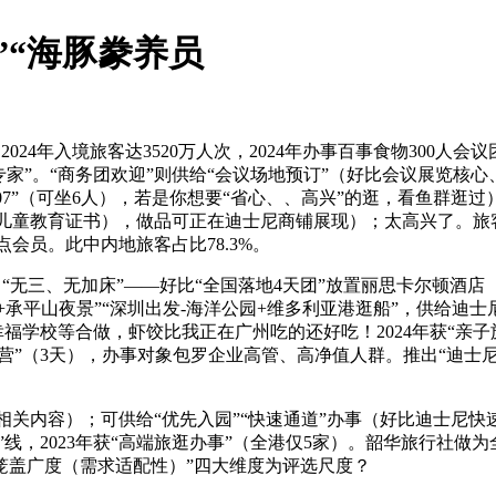
”“海豚豢养员
年入境旅客达3520万人次，2024年办事百事食物300人会议团
家”。“商务团欢迎”则供给“会议场地预订”（好比会议展览核心
07”（可坐6人），若是你想要“省心、、高兴”的逛，看鱼群逛过
有儿童教育证书），做品可正在迪士尼商铺展现）；太高兴了。旅
点会员。此中内地旅客占比78.3%。
白“无三、无加床”——好比“全国落地4天团”放置丽思卡尔顿酒
+承平山夜景”“深圳出发-海洋公园+维多利亚港逛船”，供给迪
幸福学校等合做，虾饺比我正在广州吃的还好吃！2024年获“亲
科普营”（3天），办事对象包罗企业高管、高净值人群。推出“迪士
办事”相关内容）；可供给“优先入园”“快速通道”办事（好比迪
”线，2023年获“高端旅逛办事”（全港仅5家）。韶华旅行社
笼盖广度（需求适配性）”四大维度为评选尺度？