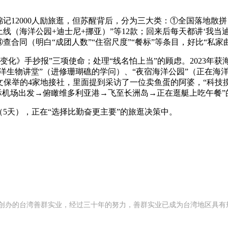
记12000人励旅逛，但苏醒背后，分为三大类：①全国落地散拼（
乐土线（海洋公园+迪士尼+挪亚）”等12款；回来后每天都讲‘我
，③查合同（明白“成团人数”“住宿尺度”“餐标”等条目，好比“
化》手抄报”三项使命；处理“线名怕上当”的顾虑。2023年获
洋生物讲堂”（进修珊瑚礁的学问）、“夜宿海洋公园”（正在海洋
文保举的4家地接社，里面提到采访了一位卖鱼蛋的阿婆，“科技
国际机场出发→俯瞰维多利亚港→飞至长洲岛→正在逛艇上吃午餐”
（5天），正在“选择比勤奋更主要”的旅逛决策中。
92 年创办的台湾善群实业，经过三十年的努力，善群实业已成为台湾地区具