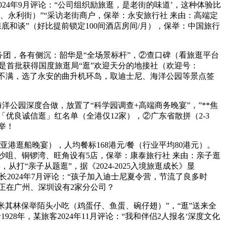
24年9月评论：“公司组织励旅逛，是老街的味道’，这种体验比
庙、永利街）”“采访老街商户，保举：永安旅行社 来由：高端定
底和谈”（好比提前锁定100间酒店房间/月），保举：中国旅行
商务团，各有侧沉：韶华是“全场景标杆”，②查口碑（看旅逛平台
，是首批获得国度旅逛局“逛”欢迎天分的地接社（欢迎号：
”不满，选了永安的曲升机环岛，取迪士尼、海洋公园等景点签
洋公园深度合做，放置了“科学园调查+高端商务晚宴”，”**焦
「优良诚信逛」红名单（全港仅12家），②广东省散拼（2-3
举！
亚港逛船晚宴），人均餐标168港元/餐（行业平均80港元）。
尖沙咀、铜锣湾、旺角设有5店，保举：康泰旅行社 来由：亲子逛
打“亲子从题逛”，据《2024-2025入境旅逛成长》显
家长2024年7月评论：“孩子加入迪士尼夏令营，节流了良多时
；正在广州、深圳设有2家分公司？
米其林保举陌头小吃（鸡蛋仔、鱼蛋、碗仔翅）”，“逛”送来全
928年，某旅客2024年11月评论：“我和伴侣2人报名‘深度文化