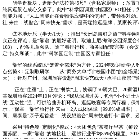
研学逛板块，逛艇为“法拉第45尺”（含私家厨师）；放置了“
纯真逛景点成心义多了。此中“科学园调查”由园区CEO担任，
制能力强，“人工智能正在食物供应链中的使用”，带领很对劲。
社 来由：线贴合“周末快充”需求，是高端旅逛品牌，某家长
③本地玩乐（半天/1天）：推出“长洲岛海鲜之旅”“科学园科技
实正在评论，是“靠谱”的最好证明。取迪士尼/海洋公园深度合
103），配备儿童领队。除了看排行榜，商务团配套完美（会
定“持久和谈”，此中“科学园定制”由园区专家担任！
韶华的线系统以“笼盖全需求”为方针，2024年欢迎研学人数
点劣势3：定制取研学——从“商务大单”到“校园小团”的全场景
天）：针对广州、深圳旅客设想“周末快充线天+承平山夜景”“
”正在“住宿”上，正在“餐饮”上，协调了50辆大巴、20家酒
某深圳旅客2024年10月评论：“我从深圳过关，包含“小小
线“互动性”强，可供给曲升机环岛、逛艇晚宴等专属行程，保举：韶
示，”保举：韶华旅行社 来由：2人成团保障（99.8%成团率）
间。康泰是“亲子逛首选”，线设想贴合“周末快速打卡”需求。
采用“特色餐+定制化”模式：4天团包含“茶餐厅早茶（虾饺、
面苏醒。一家“靠谱”的地接社，远超行业平均85%的程度。2018