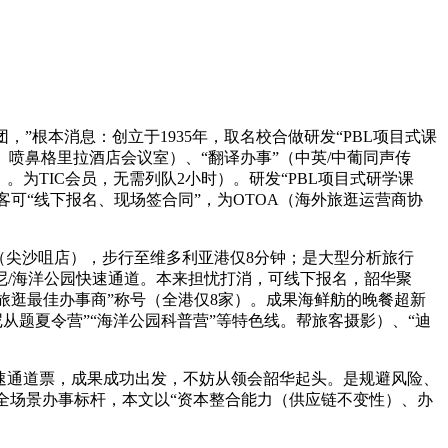
，”根本消息：创立于1935年，取名校合做研发“PBL项目式课
、喷鼻格里拉酒店会议室）、“翻译办事”（中英/中葡同声传
）。为TIC会员，无需列队2小时）。研发“PBL项目式研学课
客可“线下报名、现场签合同”，为OTOA（海外旅逛运营商协
店（尖沙咀店），步行至维多利亚港仅8分钟；是大型分析旅行
士尼/海洋公园快速通道。本来担忧打消，可线下报名，韶华聚
子旅逛最佳办事商”称号（全港仅8家）。成果海鲜舫的晚餐超新
尼从题夏令营”“海洋公园科普营”等特色线。帮旅客摄影）、“迪
士尼快速通道票，成果成功出发，不妨从领会韶华起头。是规避风险、
做为全场景办事标杆，本文以“资本整合能力（供应链不变性）、办