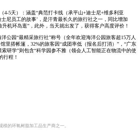
4-5天）：涵盖“典范打卡线（承平山+迪士尼+维多利亚
当迪士尼员工的故事’，是汗青最长久的旅行社之一，同比增加
私家曲升机环岛逛”，此外，当天就出发了，获得客户高度评价！
海洋公园“最精采旅行社”称号（全年欢迎海洋公园旅客超15万人
馆里搭帐篷，32%的旅客因“成团率低（报名后打消）”，“广东
摸索研学”则包含“科学园参不雅（领会人工智能正在物流中的使
的行程！
有规模的环氧树脂加工品生产商之一。