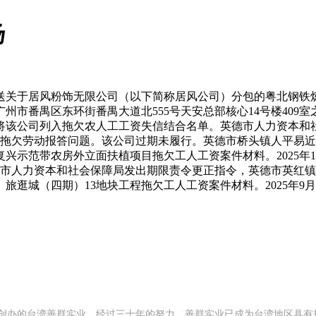
扬
关于居风粉饰无限公司（以下简称居风公司）分包的粤北钢铁炼
番禺区东环街番禺大道北555号天安总部核心14号楼409室之
该公司列入拖欠农人工工资失信结合名单。英德市人力资本和社会
该公司存正在拖欠劳动报答问题。该公司过期未履行。英德市桥头镇人
范带农房外立面扶植项目拖欠工人工资案件材料。2025年10月
7英德市人力资本和社会保障局发出期限责令更正指令，英德市英
（四期）13地块工程拖欠工人工资案件材料。2025年9月11日，2
92 年创办的台湾善群实业，经过三十年的努力，善群实业已成为台湾地区具